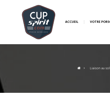
ACCUEIL
VOTRE PORS
>
Liaison au sol