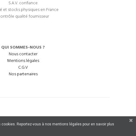
S.A.V. confiance
é et stocks physiques en France
ontrôle qualité fournisseur
QUI SOMMES-NOUS ?
Nous contacter
Mentions légales
C.G.V
Nos partenaires
 des cookies. Reportez-vous à nos mentions légales pour en savoir plus