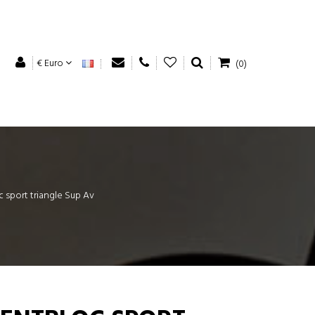
€ Euro
(0)
oc sport triangle Sup Av