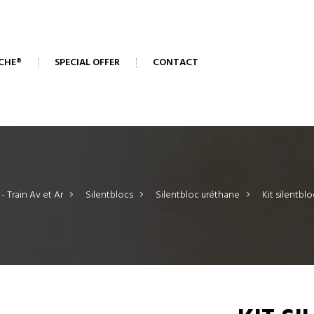
CHE®
SPECIAL OFFER
CONTACT
 - Train Av et Ar
>
Silentblocs
>
Silentbloc uréthane
>
Kit silentbl