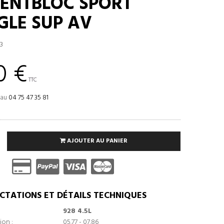
ILENTBLOC SPORT
GLE SUP AV
3
0 €
TTC
 au
04 75 47 35 81
AJOUTER AU PANIER
CTATIONS ET DÉTAILS TECHNIQUES
928 4.5L
ion :
05.77 - 07.86