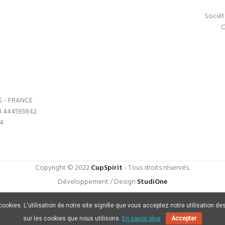
Sociét
C
S - FRANCE
3 444593842.
64
Copyright © 2022
CupSpirit
- Tous droits réservés.
Développement / Design
StudiOne
s cookies. L'utilisation de notre site signifie que vous acceptez notre utilisation
sur les cookies que nous utilisons.
En savoir plus
Accepter