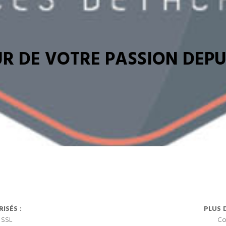
R DE VOTRE PASSION DEPUI
ISÉS :
PLUS 
 SSL
Co