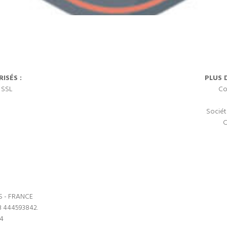
ISÉS :
PLUS 
 SSL
Co
Sociét
C
S - FRANCE
3 444593842.
64