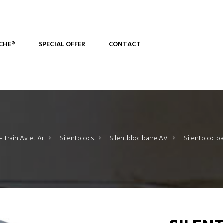
CHE®
SPECIAL OFFER
CONTACT
- Train Av et Ar
>
Silentblocs
>
Silentbloc barre AV
>
Silentbloc ba