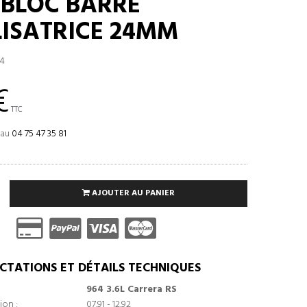
TBLOC BARRE
LISATRICE 24MM
4
€
TTC
 au
04 75 47 35 81
AJOUTER AU PANIER
CTATIONS ET DÉTAILS TECHNIQUES
964 3.6L Carrera RS
ion :
07.91 - 12.92