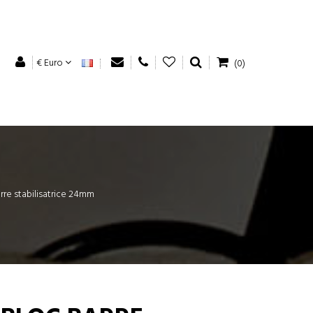
€ Euro
(0)
rre stabilisatrice 24mm