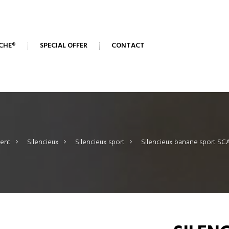
CHE®
SPECIAL OFFER
CONTACT
ent
>
Silencieux
>
Silencieux sport
>
Silencieux banane sport SCAR