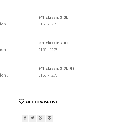
911 classic 2.2L
ion :
01.65 - 12.73
911 classic 2.4L
ion :
01.65 - 12.73
911 classic 2.7L RS
ion :
01.65 - 12.73
ADD TO WISHLIST