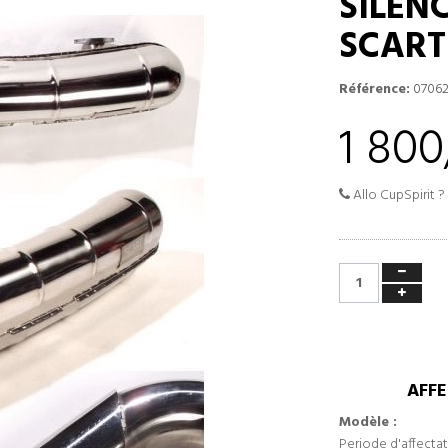
SILEN
SCART
Référence:
0706
1 800
Allo CupSpirit ?
AFFE
Modèle :
Periode d'affectat