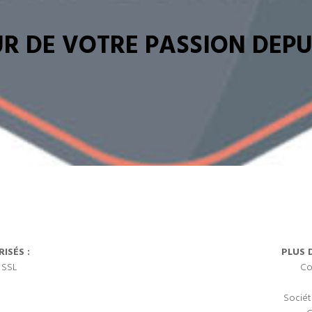
R DE VOTRE PASSION DEPUI
ISÉS :
PLUS 
 SSL
Co
Sociét