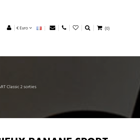
€ Euro
(0)
T Classic 2 sorties