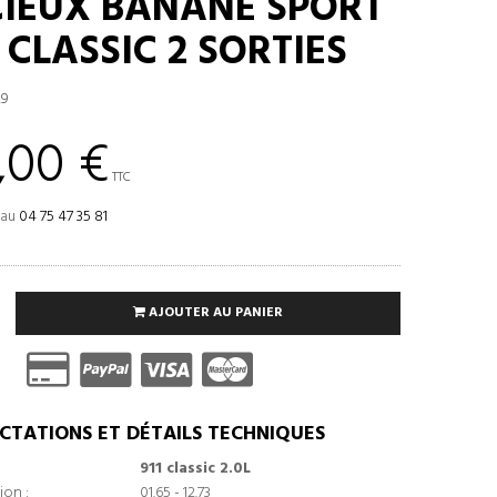
CIEUX BANANE SPORT
 CLASSIC 2 SORTIES
29
,00 €
TTC
 au
04 75 47 35 81
AJOUTER AU PANIER
CTATIONS ET DÉTAILS TECHNIQUES
911 classic 2.0L
ion :
01.65 - 12.73