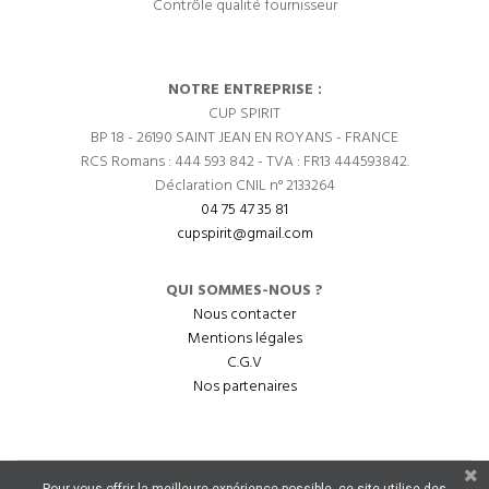
Contrôle qualité fournisseur
NOTRE ENTREPRISE :
CUP SPIRIT
BP 18 - 26190 SAINT JEAN EN ROYANS - FRANCE
RCS Romans : 444 593 842 - TVA : FR13 444593842.
Déclaration CNIL n° 2133264
04 75 47 35 81
cupspirit@gmail.com
QUI SOMMES-NOUS ?
Nous contacter
Mentions légales
C.G.V
Nos partenaires