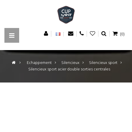
(0)
>
Echappement
>
Silencieux
>
Silencieux sport
>
Silencieux sport acier double sorties centrales