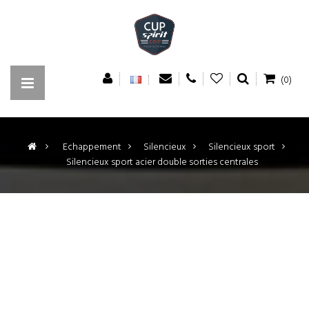
(0)
>
Echappement
>
Silencieux
>
Silencieux sport
>
Silencieux sport acier double sorties centrales