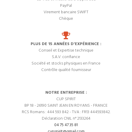
PayPal
Virement bancaire SWIFT
Chèque
PLUS DE 15 ANNÉES D'EXPÉRIENCE :
Conseil et Expertise technique
S.A.V. confiance
Société et stocks physiques en France
Contrôle qualité fournisseur
NOTRE ENTREPRISE :
CUP SPIRIT
BP 18 - 26190 SAINT JEAN EN ROYANS - FRANCE
RCS Romans : 444 593 842 - TVA : FR13 444593842.
Déclaration CNIL n° 2133264
04 75 47 35 81
cupspirit@gmail.com