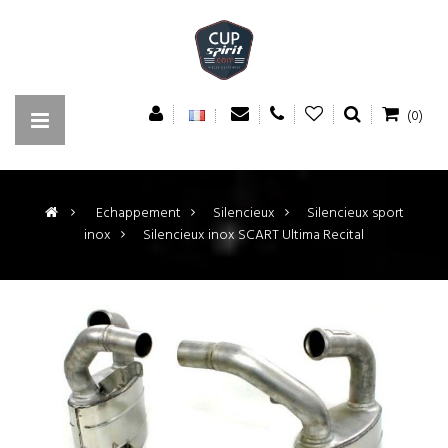
(0)
>
Echappement
>
Silencieux
>
Silencieux sport
inox
>
Silencieux inox SCART Ultima Recital