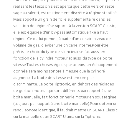
franc on était parti pour une version 100% Racing et puis en
réalisant les tests on s'est aperçu que cette version reste
sage au ralenti, est relativement discrète à régime stabilisé.
Mais apporte un grain de folie supplémentaire dans les
variation de régime.Par rapport à la version SCART Classic,
elle est équipée d'un by-pass automatique fixe à haut
régime. Ce qui lui permet, à partir d'un certain niveau de
volume de gaz, d'éviter une chicane interne.Pour être
précis, le choix du type de silencieux se fait aussi en
fonction de la cylindré moteur et aussi du type de boite
vitesse.Toutes choses égales par ailleurs, un échappement
donnée sera moins sonore à mesure que la cylindré
augmente.La boite de vitesse est encore plus
discriminante. La boite Tiptronic, en dehors des réglages
de gestion moteur qui sont différents par rapport à une
boite manuelle, fait fonctionner le moteur en sous régime
(toujours par rapport à une boite manuelle).Pour obtenir un
rendu sonore identique, il faudrait mettre un SCART Classic
sur la manuelle et un SCART Ultima sur la Tiptronic.