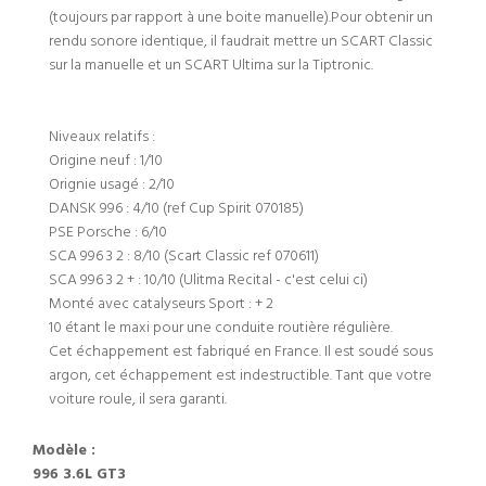
(toujours par rapport à une boite manuelle).Pour obtenir un
rendu sonore identique, il faudrait mettre un SCART Classic
sur la manuelle et un SCART Ultima sur la Tiptronic.
Niveaux relatifs :
Origine neuf : 1/10
Orignie usagé : 2/10
DANSK 996 : 4/10 (ref Cup Spirit 070185)
PSE Porsche : 6/10
SCA 996 3 2 : 8/10 (Scart Classic ref 070611)
SCA 996 3 2 + : 10/10 (Ulitma Recital - c'est celui ci)
Monté avec catalyseurs Sport : + 2
10 étant le maxi pour une conduite routière régulière.
Cet échappement est fabriqué en France. Il est soudé sous
argon, cet échappement est indestructible. Tant que votre
voiture roule, il sera garanti.
Modèle :
996 3.6L GT3