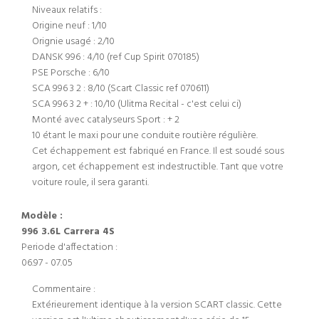
Niveaux relatifs :
Origine neuf : 1/10
Orignie usagé : 2/10
DANSK 996 : 4/10 (ref Cup Spirit 070185)
PSE Porsche : 6/10
SCA 996 3 2 : 8/10 (Scart Classic ref 070611)
SCA 996 3 2 + : 10/10 (Ulitma Recital - c'est celui ci)
Monté avec catalyseurs Sport : + 2
10 étant le maxi pour une conduite routière régulière.
Cet échappement est fabriqué en France. Il est soudé sous
argon, cet échappement est indestructible. Tant que votre
voiture roule, il sera garanti.
Modèle :
996 3.6L Carrera 4S
Periode d'affectation :
06.97 - 07.05
Commentaire :
Extérieurement identique à la version SCART classic. Cette