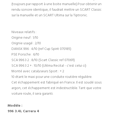
(toujours par rapport à une boite manuelle).Pour obtenir un
rendu sonore identique, il faudrait mettre un SCART Classic
sur la manuelle et un SCART Ultima sur la Tiptronic.
Niveaux relatifs :
Origine neuf : 1/10
Orignie usagé : 2/10
DANSK 996 : 4/10 (ref Cup Spirit 070185)
PSE Porsche : 6/10
SCA 996 3 2 : 8/10 (Scart Classic ref 070611)
SCA 996 3 2 + : 10/10 (Ulitma Recital - c'est celui ci)
Monté avec catalyseurs Sport : + 2
10 étant le maxi pour une conduite routière régulière.
Cet échappement est fabriqué en France. Il est soudé sous
argon, cet échappement est indestructible. Tant que votre
voiture roule, il sera garanti.
Modèle :
996 3.4L Carrera 4