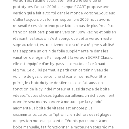
version est l'ultime aboutissementd'une série de 15
prototypes. Depuis 2006 la marque SCART propose une
version qui a fait autorité dans le monde Porsche.Soucieux
d'aller toujours plus loin en septembre 2009 nous avons
retravaillé ces silencieux pour faire un pas de plus.Pour être
franc on était parti pour une version 100% Racing et puis en
réalisant les tests on s'est aperçu que cette version reste
sage au ralenti, est relativement discrète à régime stabilisé.
Mais apporte un grain de folie supplémentaire dans les
variation de régime.Par rapport à la version SCART Classic,
elle est équipée d'un by-pass automatique fixe à haut
régime. Ce qui lui permet, à partir d'un certain niveau de
volume de gaz, d'éviter une chicane interne.Pour être
précis, le choix du type de silencieux se fait aussi en
fonction de la cylindré moteur et aussi du type de boite
vitesse.Toutes choses égales par ailleurs, un échappement
donnée sera moins sonore à mesure que la cylindré
augmente.La boite de vitesse est encore plus
discriminante. La boite Tiptronic, en dehors des réglages
de gestion moteur qui sont différents par rapport à une
boite manuelle, fait fonctionner le moteur en sous régime