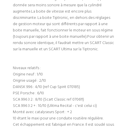
donnée sera moins sonore à mesure que la cylindré
augmente.La boite de vitesse est encore plus
discriminante. La boite Tiptronic, en dehors des réglages
de gestion moteur qui sont différents par rapport à une
boite manuelle, fait fonctionner le moteur en sous régime
(toujours par rapport à une boite manuelle).Pour obtenir un
rendu sonore identique, il faudrait mettre un SCART Classic
sur la manuelle et un SCART Ultima sur la Tiptronic.
Niveaux relatifs :
Origine neuf : 1/10
Orignie usagé : 2/10
DANSK 996 : 4/10 (ref Cup Spirit 070185)
PSE Porsche : 6/10
SCA 996 3 2 : 8/10 (Scart Classic ref 070611)
SCA 996 3 2 + : 10/10 (Ulitma Recital - c'est celui ci)
Monté avec catalyseurs Sport : + 2
10 étant le maxi pour une conduite routière régulière.
Cet échappement est fabriqué en France. Il est soudé sous