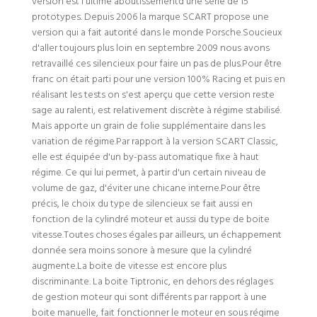
version est l'ultime aboutissementd'une série de 15
prototypes. Depuis 2006 la marque SCART propose une
version qui a fait autorité dans le monde Porsche.Soucieux
d'aller toujours plus loin en septembre 2009 nous avons
retravaillé ces silencieux pour faire un pas de plus.Pour être
franc on était parti pour une version 100% Racing et puis en
réalisant les tests on s'est aperçu que cette version reste
sage au ralenti, est relativement discrète à régime stabilisé.
Mais apporte un grain de folie supplémentaire dans les
variation de régime.Par rapport à la version SCART Classic,
elle est équipée d'un by-pass automatique fixe à haut
régime. Ce qui lui permet, à partir d'un certain niveau de
volume de gaz, d'éviter une chicane interne.Pour être
précis, le choix du type de silencieux se fait aussi en
fonction de la cylindré moteur et aussi du type de boite
vitesse.Toutes choses égales par ailleurs, un échappement
donnée sera moins sonore à mesure que la cylindré
augmente.La boite de vitesse est encore plus
discriminante. La boite Tiptronic, en dehors des réglages
de gestion moteur qui sont différents par rapport à une
boite manuelle, fait fonctionner le moteur en sous régime