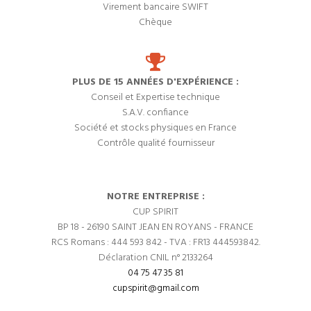
Virement bancaire SWIFT
Chèque
PLUS DE 15 ANNÉES D'EXPÉRIENCE :
Conseil et Expertise technique
S.A.V. confiance
Société et stocks physiques en France
Contrôle qualité fournisseur
NOTRE ENTREPRISE :
CUP SPIRIT
BP 18 - 26190 SAINT JEAN EN ROYANS - FRANCE
RCS Romans : 444 593 842 - TVA : FR13 444593842.
Déclaration CNIL n° 2133264
04 75 47 35 81
cupspirit@gmail.com