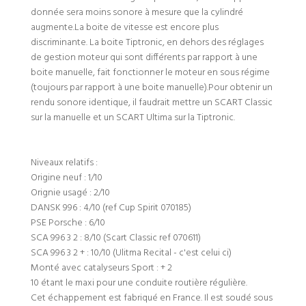
donnée sera moins sonore à mesure que la cylindré
augmente.La boite de vitesse est encore plus
discriminante. La boite Tiptronic, en dehors des réglages
de gestion moteur qui sont différents par rapport à une
boite manuelle, fait fonctionner le moteur en sous régime
(toujours par rapport à une boite manuelle).Pour obtenir un
rendu sonore identique, il faudrait mettre un SCART Classic
sur la manuelle et un SCART Ultima sur la Tiptronic.
Niveaux relatifs :
Origine neuf : 1/10
Orignie usagé : 2/10
DANSK 996 : 4/10 (ref Cup Spirit 070185)
PSE Porsche : 6/10
SCA 996 3 2 : 8/10 (Scart Classic ref 070611)
SCA 996 3 2 + : 10/10 (Ulitma Recital - c'est celui ci)
Monté avec catalyseurs Sport : + 2
10 étant le maxi pour une conduite routière régulière.
Cet échappement est fabriqué en France. Il est soudé sous