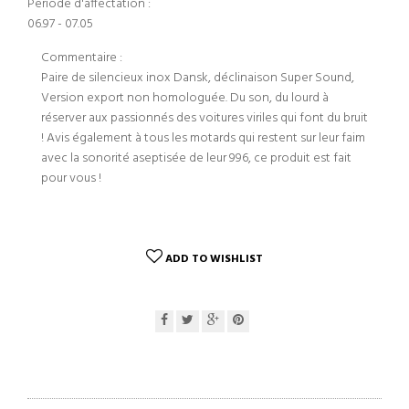
Periode d'affectation :
06.97 - 07.05
Commentaire :
Paire de silencieux inox Dansk, déclinaison Super Sound,
Version export non homologuée. Du son, du lourd à
réserver aux passionnés des voitures viriles qui font du bruit
! Avis également à tous les motards qui restent sur leur faim
avec la sonorité aseptisée de leur 996, ce produit est fait
pour vous !
ADD TO WISHLIST