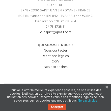
CUP SPIRIT
BP 18 - 26190 SAINT JEAN EN ROYANS - FRANCE
RCS Romans : 444 593 842 - TVA : FR13 444593842.
Déclaration CNIL n° 2133264
04 75 47 35 81
cupspirit@gmail.com
QUI SOMMES-NOUS ?
Nous contacter
Mentions légales
C.G.V
Nos partenaires
Pour vous offrir la meilleure expérience possible, ce site utilise des
Copyright © 2022
CupSpirit
- Tous droits réservés.
cookies. L'utilisation de notre site signifie que vous acceptez notre
utilisation des cookies. Reportez-vous à nos mentions légales pour en
Développement / Design
StudiOne
savoir plus sur les cookies que nous utilisons.
En savoir plus
Accepter