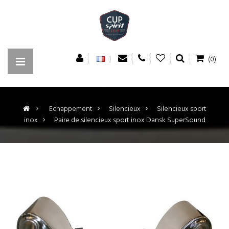
(0)
>
Echappement
>
Silencieux
>
Silencieux sport
inox
>
Paire de silencieux sport inox Dansk SuperSound