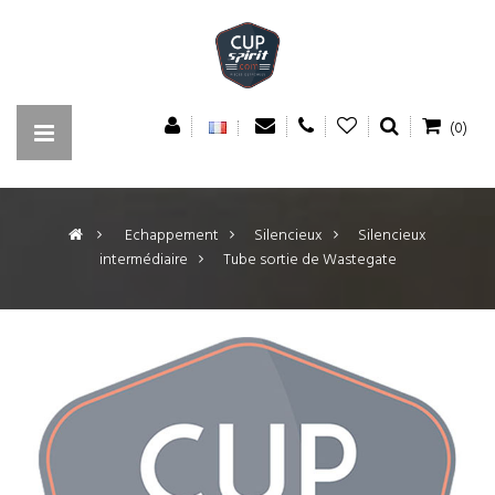
(0)
>
Echappement
>
Silencieux
>
Silencieux
intermédiaire
>
Tube sortie de Wastegate