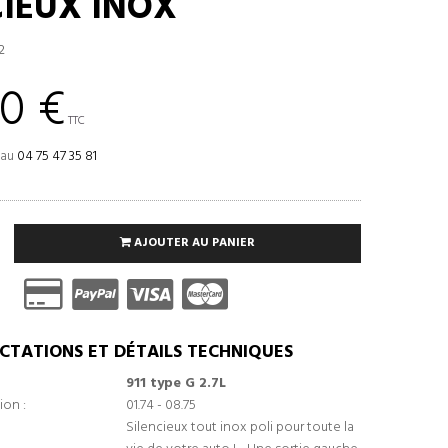
CIEUX INOX
2
0 €
TTC
 au
04 75 47 35 81
AJOUTER AU PANIER
CTATIONS ET DÉTAILS TECHNIQUES
911 type G 2.7L
ion :
01.74 - 08.75
Silencieux tout inox poli pour toute la