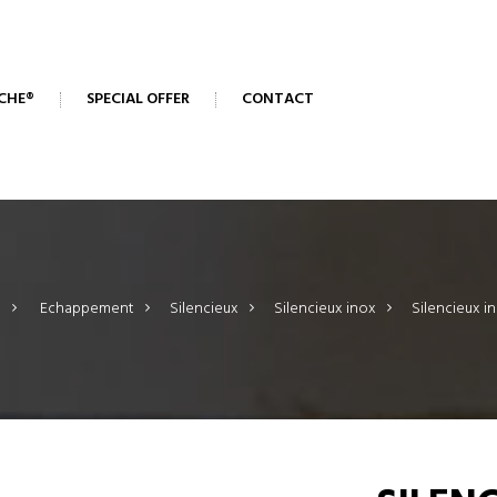
CHE®
SPECIAL OFFER
CONTACT
>
Echappement
>
Silencieux
>
Silencieux inox
>
Silencieux i