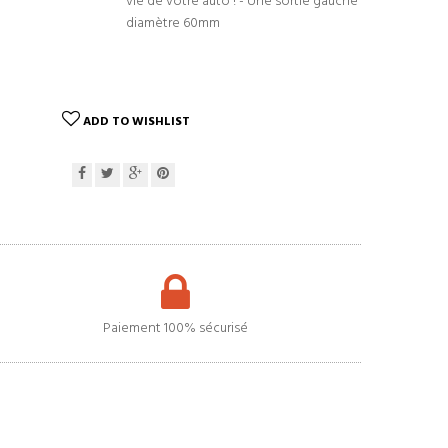
vie de votre auto ! - Une sortie gauche
diamètre 60mm
ADD TO WISHLIST
Paiement 100% sécurisé