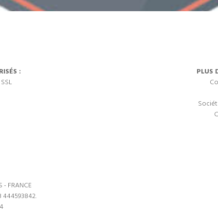
ISÉS :
PLUS 
 SSL
Co
Sociét
C
S - FRANCE
3 444593842.
64