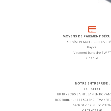
MOYENS DE PAIEMENT SÉCUR
CB Visa et MasterCard crypté
PayPal
Virement bancaire SWIFT
Chèque
NOTRE ENTREPRISE :
CUP SPIRIT
BP 18 - 26190 SAINT JEAN EN ROYAN
RCS Romans : 444 593 842 - TVA : FR1
Déclaration CNIL n° 21332
04 75 47 35 81