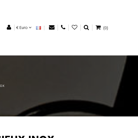
€ Euro
(0)
nox