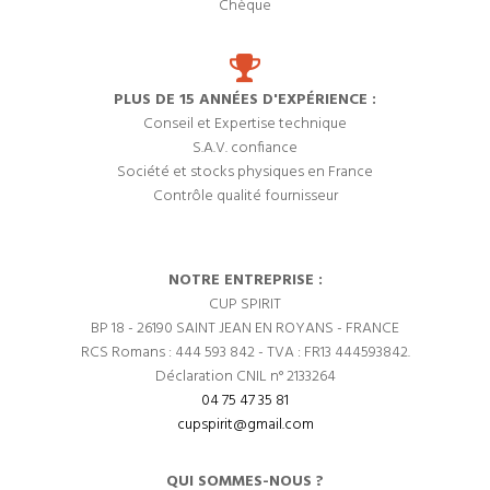
Chèque
PLUS DE 15 ANNÉES D'EXPÉRIENCE :
Conseil et Expertise technique
S.A.V. confiance
Société et stocks physiques en France
Contrôle qualité fournisseur
NOTRE ENTREPRISE :
CUP SPIRIT
BP 18 - 26190 SAINT JEAN EN ROYANS - FRANCE
RCS Romans : 444 593 842 - TVA : FR13 444593842.
Déclaration CNIL n° 2133264
04 75 47 35 81
cupspirit@gmail.com
QUI SOMMES-NOUS ?