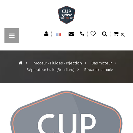
(0)
>
Moteur - Fluides - Injection
>
Bas moteur
>
Séparateur huile (Reniflard)
>
Séparateur huile