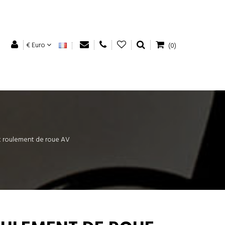
€ Euro
(0)
t roulement de roue AV