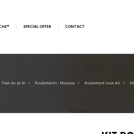
CHE®
SPECIAL OFFER
CONTACT
- Train Av et Ar
>
Roulements - Moyeux
>
Roulement roue AV
>
Ki