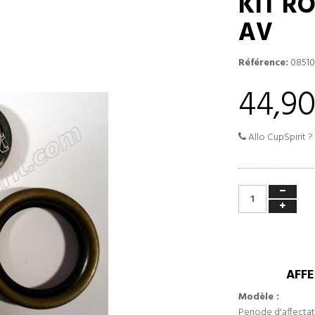
KIT R
AV
Référence:
0851
44,90
Allo CupSpirit ?
AFFE
Modèle :
Periode d'affectat