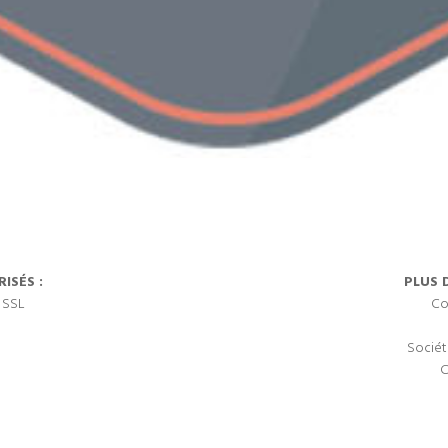
ISÉS :
PLUS 
 SSL
Co
Sociét
C