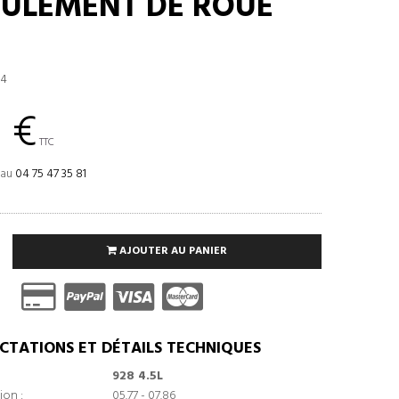
OULEMENT DE ROUE
04
 €
TTC
 au
04 75 47 35 81
AJOUTER AU PANIER
CTATIONS ET DÉTAILS TECHNIQUES
928 4.5L
ion :
05.77 - 07.86