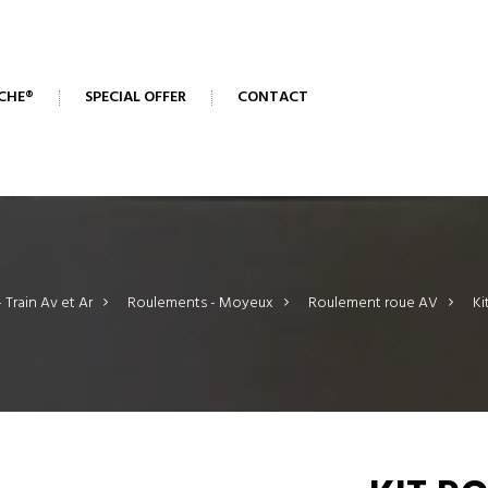
CHE®
SPECIAL OFFER
CONTACT
- Train Av et Ar
>
Roulements - Moyeux
>
Roulement roue AV
>
Ki