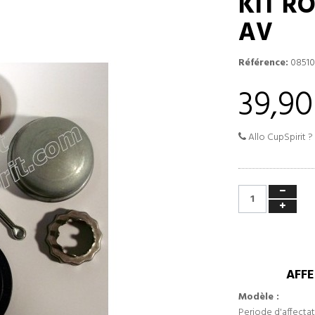
KIT R
AV
Référence:
08510
39,90
Allo CupSpirit ?
AFFE
Modèle :
Periode d'affectat