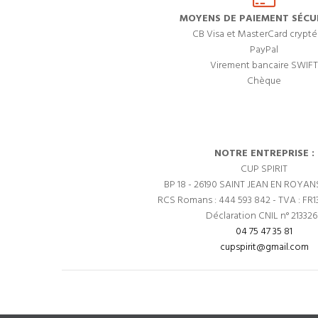
MOYENS DE PAIEMENT SÉCUR
CB Visa et MasterCard crypté
PayPal
Virement bancaire SWIFT
Chèque
NOTRE ENTREPRISE :
CUP SPIRIT
BP 18 - 26190 SAINT JEAN EN ROYAN
RCS Romans : 444 593 842 - TVA : FR1
Déclaration CNIL n° 21332
04 75 47 35 81
cupspirit@gmail.com