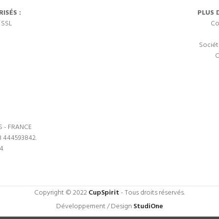
ISÉS :
PLUS 
 SSL
Co
Sociét
C
S - FRANCE
3 444593842.
64
Copyright © 2022
CupSpirit
- Tous droits réservés.
Développement / Design
StudiOne