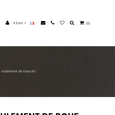
€ Euro
(0)
t roulement de roue AV