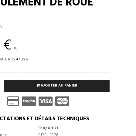
OULEMENT DE ROUE
3
 €
TTC
 au
04 75 47 35 81
AJOUTER AU PANIER
CTATIONS ET DÉTAILS TECHNIQUES
914/4 1.7L
ion :
01.70 - 12.76