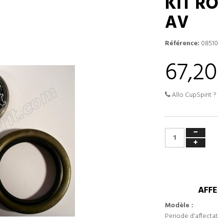
KIT R
AV
Référence:
08510
67,20
Allo CupSpirit ?
AFFE
Modèle :
Periode d'affectat