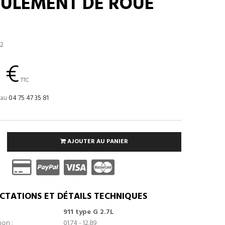
OULEMENT DE ROUE
2
 €
TTC
 au
04 75 47 35 81
AJOUTER AU PANIER
CTATIONS ET DÉTAILS TECHNIQUES
911 type G 2.7L
ion :
01.74 - 12.89