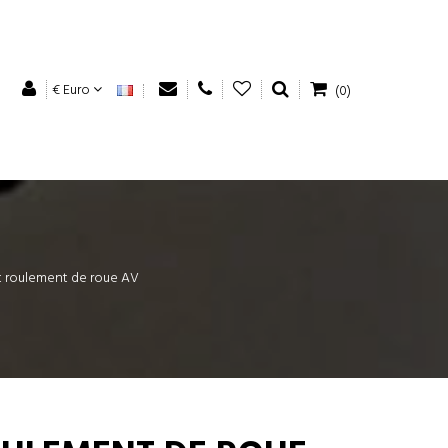
€ Euro
(0)
t roulement de roue AV