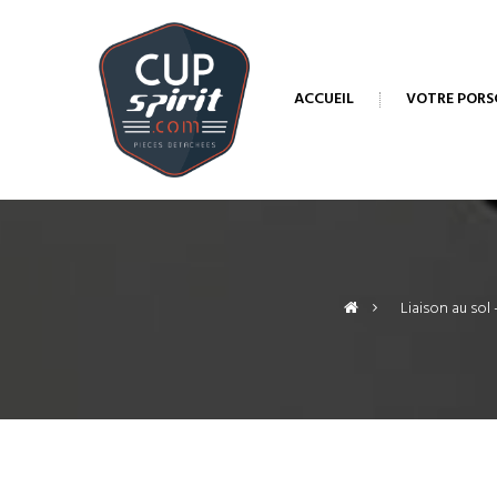
ACCUEIL
VOTRE PORS
>
Liaison au sol 