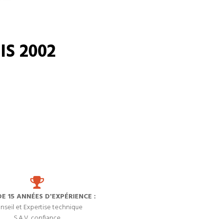
S 2002
DE 15 ANNÉES D'EXPÉRIENCE :
nseil et Expertise technique
S.A.V. confiance