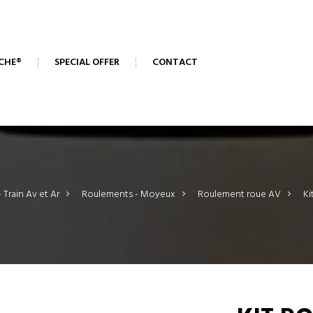
CHE®
SPECIAL OFFER
CONTACT
- Train Av et Ar
>
Roulements - Moyeux
>
Roulement roue AV
>
Ki