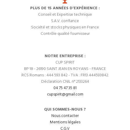
PLUS DE 15 ANNÉES D'EXPÉRIENCE :
Conseil et Expertise technique
S.A.V. confiance
Société et stocks physiques en France
Contrôle qualité fournisseur
NOTRE ENTREPRISE :
CUP SPIRIT
BP 18 - 26190 SAINT JEAN EN ROYANS - FRANCE
RCS Romans : 444 593 842 - TVA : FR13 444593842.
Déclaration CNIL n° 2133264
04 75 47 35 81
cupspirit@gmail.com
QUI SOMMES-NOUS ?
Nous contacter
Mentions légales
C.G.V