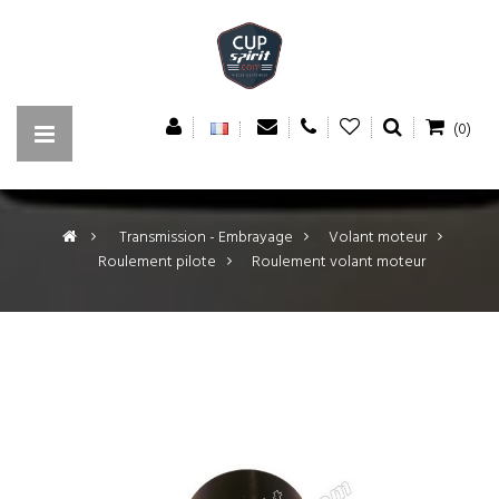
(0)
>
Transmission - Embrayage
>
Volant moteur
>
Roulement pilote
>
Roulement volant moteur