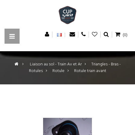
(0)
>
Liaison au sol - Train Av et Ar
>
Triangles - Bras -
Rotules
>
Rotule
>
Rotule train avant