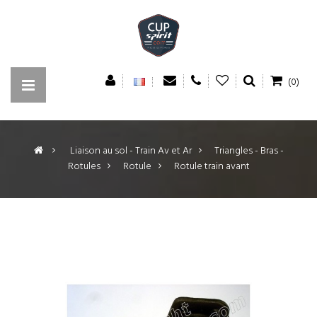
(0)
>
Liaison au sol - Train Av et Ar
>
Triangles - Bras -
Rotules
>
Rotule
>
Rotule train avant