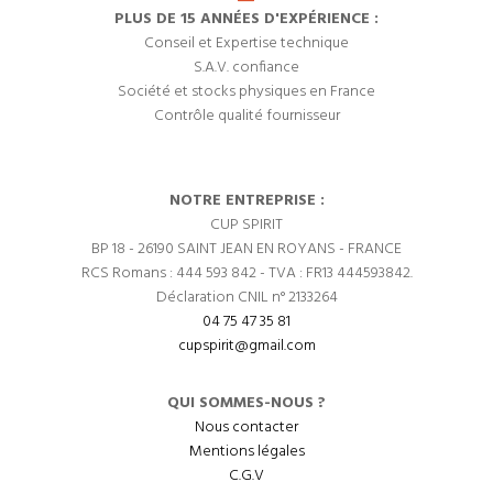
PLUS DE 15 ANNÉES D'EXPÉRIENCE :
Conseil et Expertise technique
S.A.V. confiance
Société et stocks physiques en France
Contrôle qualité fournisseur
NOTRE ENTREPRISE :
CUP SPIRIT
BP 18 - 26190 SAINT JEAN EN ROYANS - FRANCE
RCS Romans : 444 593 842 - TVA : FR13 444593842.
Déclaration CNIL n° 2133264
04 75 47 35 81
cupspirit@gmail.com
QUI SOMMES-NOUS ?
Nous contacter
Mentions légales
C.G.V