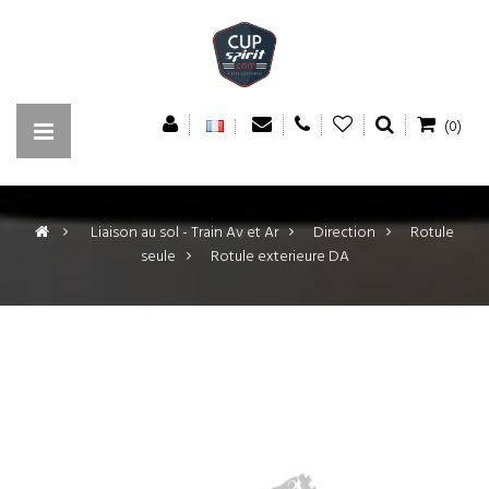
(0)
>
Liaison au sol - Train Av et Ar
>
Direction
>
Rotule
seule
>
Rotule exterieure DA