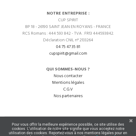
NOTRE ENTREPRISE :
CUP SPIRIT
BP 18 - 26190 SAINT JEAN EN ROYANS - FRANCE
RCS Romans : 444 593 842 - TVA : FR13 444593842.
Déclaration CNIL n° 2133264
04 75 47 35 81
cupspirit@gmail.com
QUI SOMMES-NOUS ?
Nous contacter
Mentions légales
C.G.V
Nos partenaires
Pour vous offrir la meilleure expérience possible, ce site utilise des
Copyright © 2022
CupSpirit
- Tous droits réservés.
cookies. L'utilisation de notre site signifie que vous acceptez notre
utilisation des cookies. Reportez-vous à nos mentions légales pour en