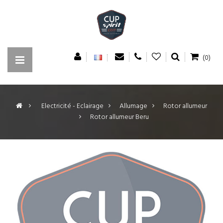
(0)
>
Electricité - Eclairage
>
Allumage
>
Rotor allumeur
>
Rotor allumeur Beru