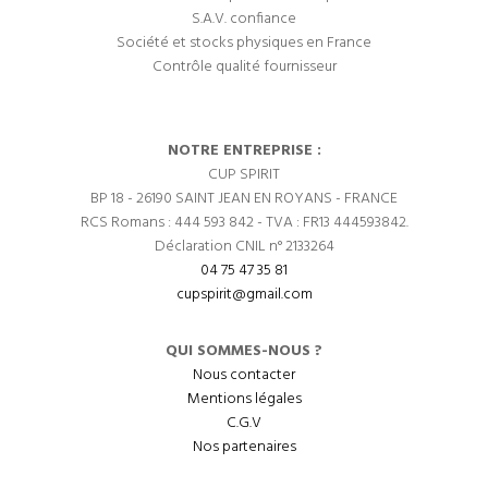
S.A.V. confiance
Société et stocks physiques en France
Contrôle qualité fournisseur
NOTRE ENTREPRISE :
CUP SPIRIT
BP 18 - 26190 SAINT JEAN EN ROYANS - FRANCE
RCS Romans : 444 593 842 - TVA : FR13 444593842.
Déclaration CNIL n° 2133264
04 75 47 35 81
cupspirit@gmail.com
QUI SOMMES-NOUS ?
Nous contacter
Mentions légales
C.G.V
Nos partenaires