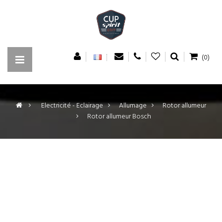
(0)
>
Electricité - Eclairage
>
Allumage
>
Rotor allumeur
>
Rotor allumeur Bosch