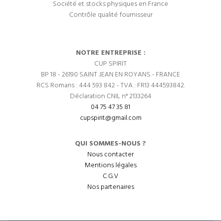
Société et stocks physiques en France
Contrôle qualité fournisseur
NOTRE ENTREPRISE :
CUP SPIRIT
BP 18 - 26190 SAINT JEAN EN ROYANS - FRANCE
RCS Romans : 444 593 842 - TVA : FR13 444593842.
Déclaration CNIL n° 2133264
04 75 47 35 81
cupspirit@gmail.com
QUI SOMMES-NOUS ?
Nous contacter
Mentions légales
C.G.V
Nos partenaires