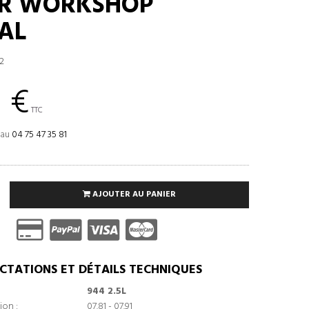
R WORKSHOP
AL
2
 €
TTC
 au
04 75 47 35 81
AJOUTER AU PANIER
CTATIONS ET DÉTAILS TECHNIQUES
944 2.5L
ion :
07.81 - 07.91