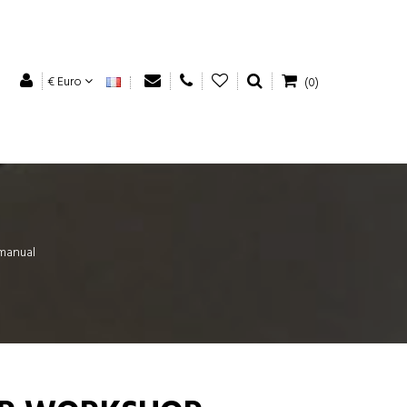
€ Euro
(0)
manual