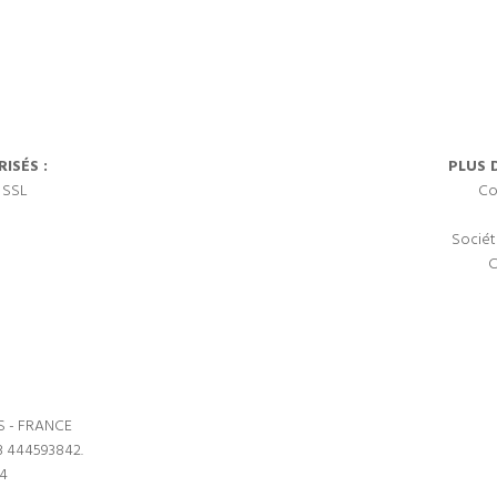
ISÉS :
PLUS 
 SSL
Co
Sociét
C
S - FRANCE
3 444593842.
64