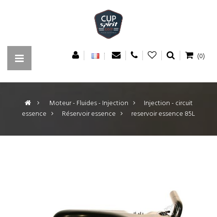
(0)
>
Moteur - Fluides - Injection
>
Injection - circuit
essence
>
Réservoir essence
>
reservoir essence 85L