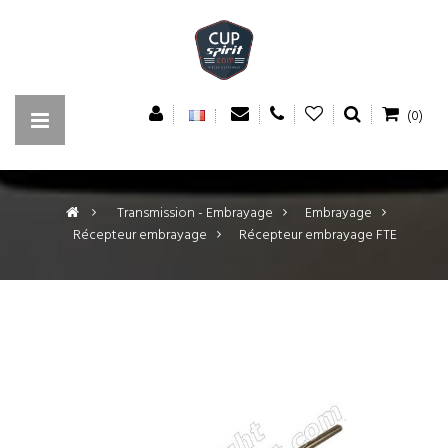
(0)
>
Transmission - Embrayage
>
Embrayage
>
Récepteur embrayage
>
Récepteur embrayage FTE