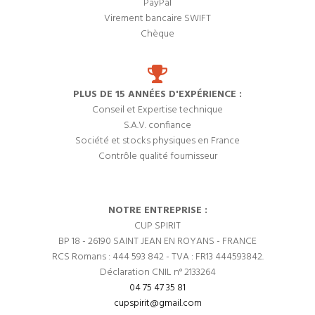
PayPal
Virement bancaire SWIFT
Chèque
PLUS DE 15 ANNÉES D'EXPÉRIENCE :
Conseil et Expertise technique
S.A.V. confiance
Société et stocks physiques en France
Contrôle qualité fournisseur
NOTRE ENTREPRISE :
CUP SPIRIT
BP 18 - 26190 SAINT JEAN EN ROYANS - FRANCE
RCS Romans : 444 593 842 - TVA : FR13 444593842.
Déclaration CNIL n° 2133264
04 75 47 35 81
cupspirit@gmail.com