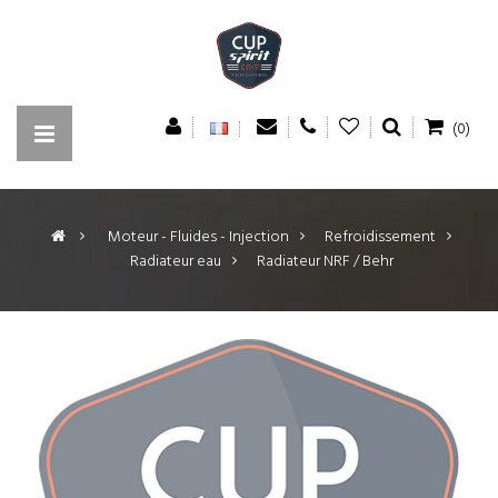
(0)
>
Moteur - Fluides - Injection
>
Refroidissement
>
Radiateur eau
>
Radiateur NRF / Behr