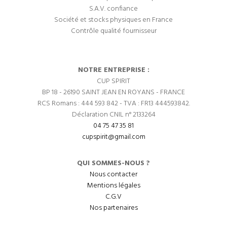
S.A.V. confiance
Société et stocks physiques en France
Contrôle qualité fournisseur
NOTRE ENTREPRISE :
CUP SPIRIT
BP 18 - 26190 SAINT JEAN EN ROYANS - FRANCE
RCS Romans : 444 593 842 - TVA : FR13 444593842.
Déclaration CNIL n° 2133264
04 75 47 35 81
cupspirit@gmail.com
QUI SOMMES-NOUS ?
Nous contacter
Mentions légales
C.G.V
Nos partenaires