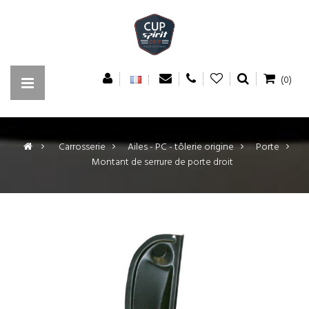
(0)
>
Carrosserie
>
Ailes - PC - tôlerie origine
>
Porte
>
Montant de serrure de porte droit