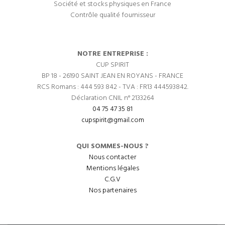
Société et stocks physiques en France
Contrôle qualité fournisseur
NOTRE ENTREPRISE :
CUP SPIRIT
BP 18 - 26190 SAINT JEAN EN ROYANS - FRANCE
RCS Romans : 444 593 842 - TVA : FR13 444593842.
Déclaration CNIL n° 2133264
04 75 47 35 81
cupspirit@gmail.com
QUI SOMMES-NOUS ?
Nous contacter
Mentions légales
C.G.V
Nos partenaires