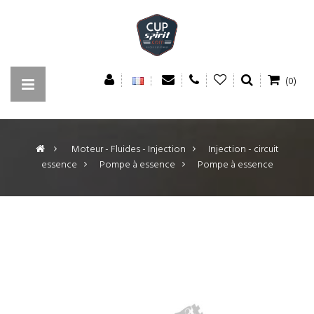
(0)
>
Moteur - Fluides - Injection
>
Injection - circuit
essence
>
Pompe à essence
>
Pompe à essence