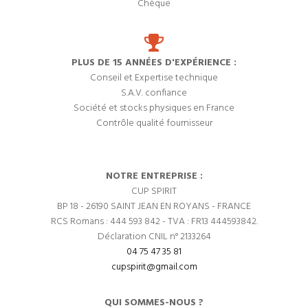
Chèque
PLUS DE 15 ANNÉES D'EXPÉRIENCE :
Conseil et Expertise technique
S.A.V. confiance
Société et stocks physiques en France
Contrôle qualité fournisseur
NOTRE ENTREPRISE :
CUP SPIRIT
BP 18 - 26190 SAINT JEAN EN ROYANS - FRANCE
RCS Romans : 444 593 842 - TVA : FR13 444593842.
Déclaration CNIL n° 2133264
04 75 47 35 81
cupspirit@gmail.com
QUI SOMMES-NOUS ?