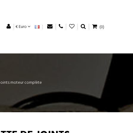
€ Euro
(0)
joints moteur complète