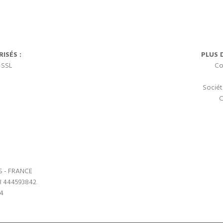
ISÉS :
PLUS 
 SSL
Co
Sociét
C
S - FRANCE
3 444593842.
64