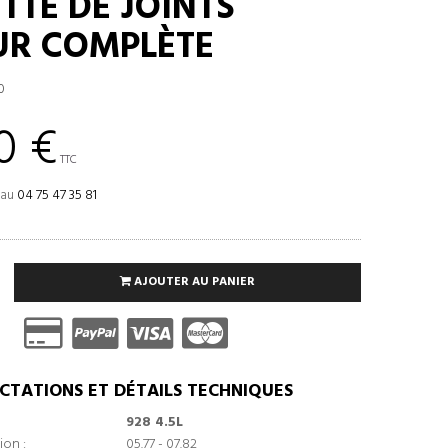
TTE DE JOINTS
R COMPLÈTE
0
0 €
TTC
 au
04 75 47 35 81
AJOUTER AU PANIER
CTATIONS ET DÉTAILS TECHNIQUES
928 4.5L
ion :
05.77 - 07.82