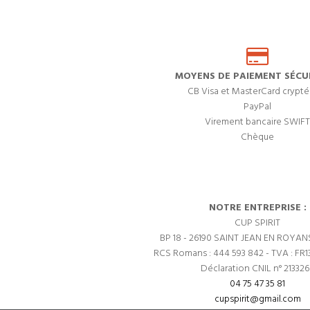
MOYENS DE PAIEMENT SÉCUR
CB Visa et MasterCard crypté
PayPal
Virement bancaire SWIFT
Chèque
NOTRE ENTREPRISE :
CUP SPIRIT
BP 18 - 26190 SAINT JEAN EN ROYAN
RCS Romans : 444 593 842 - TVA : FR1
Déclaration CNIL n° 21332
04 75 47 35 81
cupspirit@gmail.com