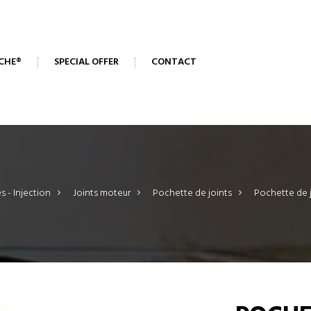
CHE®
SPECIAL OFFER
CONTACT
s - Injection
>
Joints moteur
>
Pochette de joints
>
Pochette de 