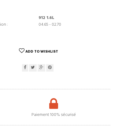
912 1.6L
ion :
04.65 - 02.70
ADD TO WISHLIST
Paiement 100% sécurisé