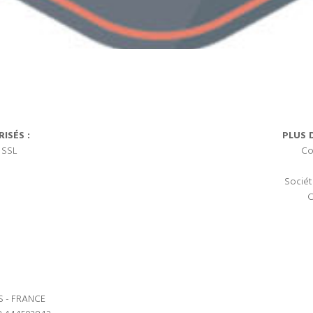
ISÉS :
PLUS 
 SSL
Co
Sociét
C
S - FRANCE