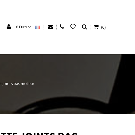
€ Euro
(0)
 joints bas moteur