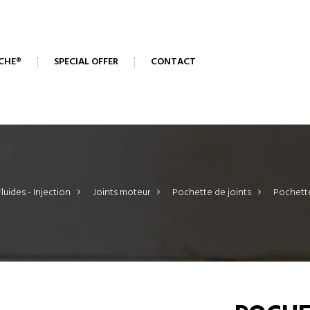
CHE®
SPECIAL OFFER
CONTACT
luides - Injection
>
Joints moteur
>
Pochette de joints
>
Pochette