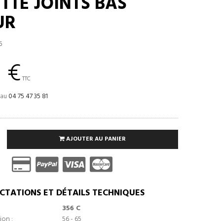
TTE JOINTS BAS
UR
6
 €
TTC
 au
04 75 47 35 81
AJOUTER AU PANIER
CTATIONS ET DÉTAILS TECHNIQUES
356 C
ion :
56 - 65