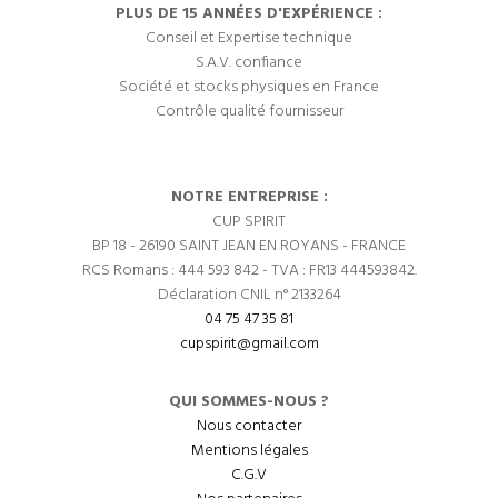
PLUS DE 15 ANNÉES D'EXPÉRIENCE :
Conseil et Expertise technique
S.A.V. confiance
Société et stocks physiques en France
Contrôle qualité fournisseur
NOTRE ENTREPRISE :
CUP SPIRIT
BP 18 - 26190 SAINT JEAN EN ROYANS - FRANCE
RCS Romans : 444 593 842 - TVA : FR13 444593842.
Déclaration CNIL n° 2133264
04 75 47 35 81
cupspirit@gmail.com
QUI SOMMES-NOUS ?
Nous contacter
Mentions légales
C.G.V