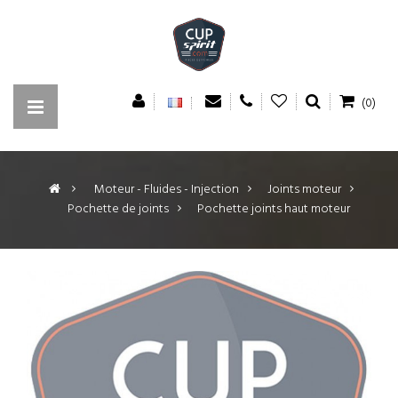
(0)
>
Moteur - Fluides - Injection
>
Joints moteur
>
Pochette de joints
>
Pochette joints haut moteur