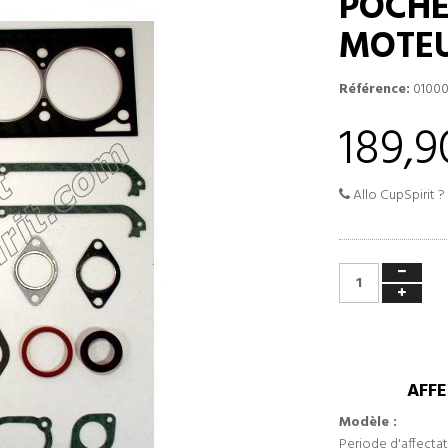
POCHE
MOTEU
Référence:
0100
189,9
Allo CupSpirit ?
AFFE
Modèle :
Periode d'affectat