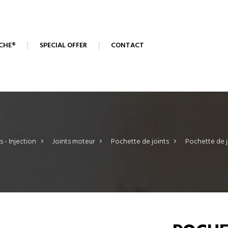
CHE®
SPECIAL OFFER
CONTACT
s - Injection
>
Joints moteur
>
Pochette de joints
>
Pochette de j