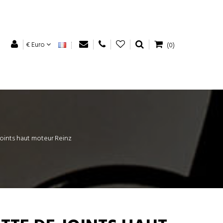
€ Euro
(0)
oints haut moteur Reinz