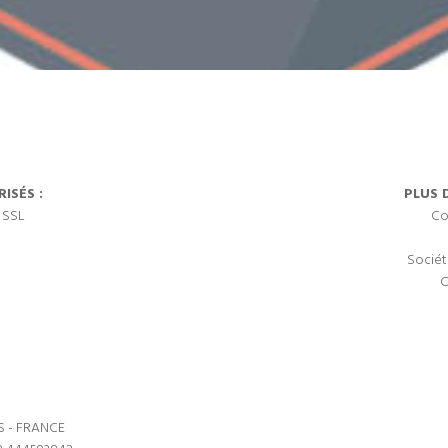
ISÉS :
PLUS 
 SSL
Co
Sociét
C
S - FRANCE