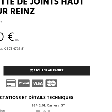
TTE DE JOINTS HAUT
R REINZ
02
0 €
TTC
 au
04 75 47 35 81
AJOUTER AU PANIER
CTATIONS ET DÉTAILS TECHNIQUES
924 2.0L Carrera GT
ion :
08.80 - 07.81