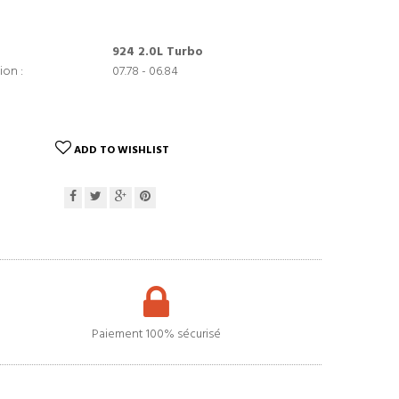
924 2.0L Turbo
ion :
07.78 - 06.84
ADD TO WISHLIST
Paiement 100% sécurisé