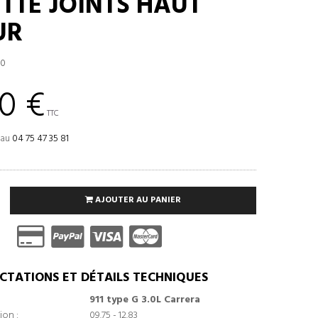
TTE JOINTS HAUT
UR
20
0 €
TTC
 au
04 75 47 35 81
AJOUTER AU PANIER
CTATIONS ET DÉTAILS TECHNIQUES
911 type G 3.0L Carrera
ion :
09.75 - 12.83