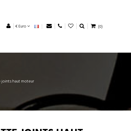
€ Euro
(0)
 joints haut moteur