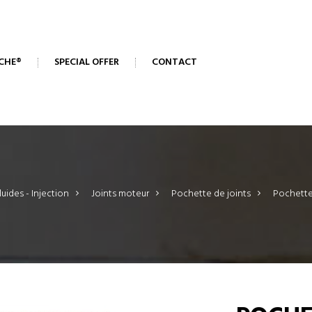
CHE®
SPECIAL OFFER
CONTACT
uides - Injection
>
Joints moteur
>
Pochette de joints
>
Pochette