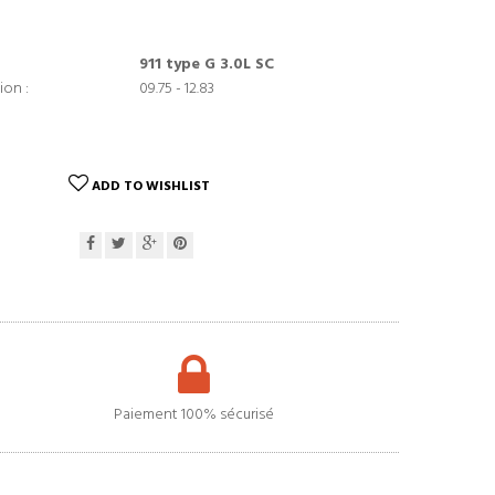
911 type G 3.0L SC
ion :
09.75 - 12.83
ADD TO WISHLIST
Paiement 100% sécurisé