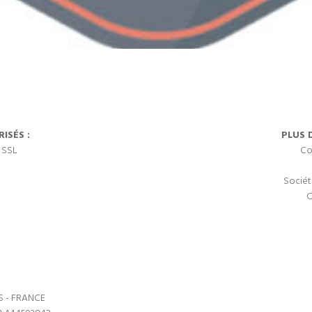
ISÉS :
PLUS 
 SSL
Co
Sociét
C
S - FRANCE