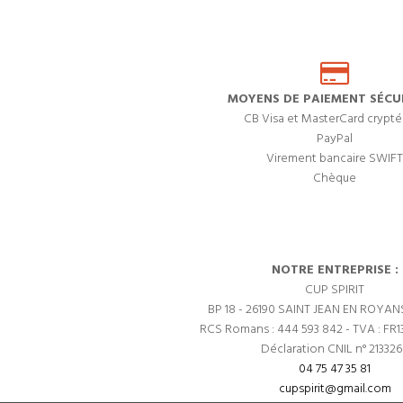
MOYENS DE PAIEMENT SÉCUR
CB Visa et MasterCard crypté
PayPal
Virement bancaire SWIFT
Chèque
NOTRE ENTREPRISE :
CUP SPIRIT
BP 18 - 26190 SAINT JEAN EN ROYAN
RCS Romans : 444 593 842 - TVA : FR1
Déclaration CNIL n° 21332
04 75 47 35 81
cupspirit@gmail.com