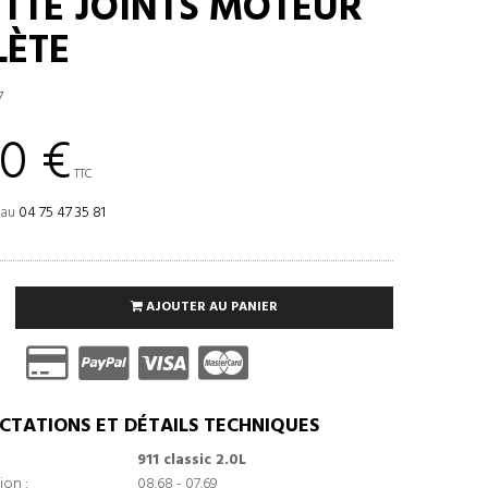
TTE JOINTS MOTEUR
ÈTE
7
0 €
TTC
 au
04 75 47 35 81
AJOUTER AU PANIER
CTATIONS ET DÉTAILS TECHNIQUES
911 classic 2.0L
ion :
08.68 - 07.69