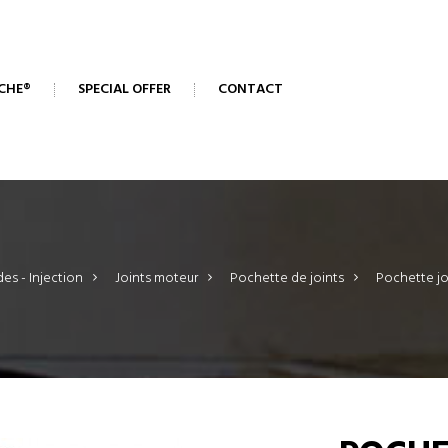
CHE®
SPECIAL OFFER
CONTACT
des - Injection
>
Joints moteur
>
Pochette de joints
>
Pochette jo