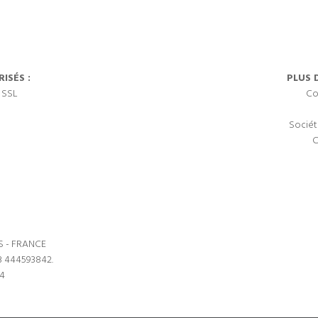
ISÉS :
PLUS 
 SSL
Co
Sociét
C
S - FRANCE
3 444593842.
64