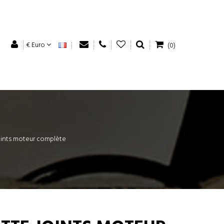
€ Euro
(0)
ints moteur complète