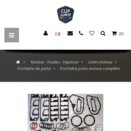
(0)
>
Moteur - Fluides - Injection
>
Joints moteur
>
Pochette de joints
>
Pochette joints moteur complète