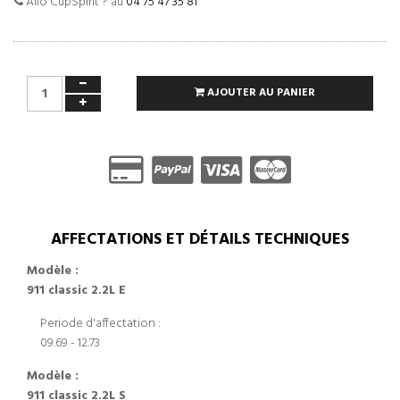
Allo CupSpirit ? au
04 75 47 35 81
AJOUTER AU PANIER
AFFECTATIONS ET DÉTAILS TECHNIQUES
Modèle :
911 classic 2.2L E
Periode d'affectation :
09.69 - 12.73
Modèle :
911 classic 2.2L S