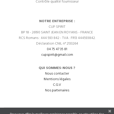
Contrôle qualité fournisseur
NOTRE ENTREPRISE :
CUP SPIRIT
BP 18 - 26190 SAINT JEAN EN ROYANS - FRANCE
RCS Romans : 444 593 842 - TVA : FR13 444593842.
Déclaration CNIL n° 2133264
04 75 47 35 81
cupspirit@gmail.com
QUI SOMMES-NOUS ?
Nous contacter
Mentions légales
C.G.V
Nos partenaires