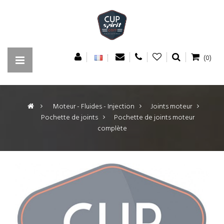
(0)
>
Moteur - Fluides - Injection
>
Joints moteur
>
Pochette de joints
>
Pochette de joints moteur
complète