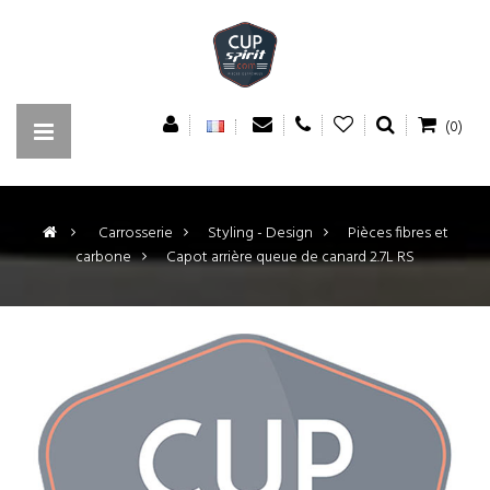
(0)
>
Carrosserie
>
Styling - Design
>
Pièces fibres et
carbone
>
Capot arrière queue de canard 2.7L RS