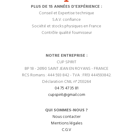
PLUS DE 15 ANNÉES D'EXPÉRIENCE :
Conseil et Expertise technique
S.A.V. confiance
Société et stocks physiques en France
Contrôle qualité fournisseur
NOTRE ENTREPRISE :
CUP SPIRIT
BP 18 - 26190 SAINT JEAN EN ROYANS - FRANCE
RCS Romans : 444 593 842 - TVA : FR13 444593842.
Déclaration CNIL n° 2133264
04 75 47 35 81
cupspirit@gmail.com
QUI SOMMES-NOUS ?
Nous contacter
Mentions légales
C.G.V