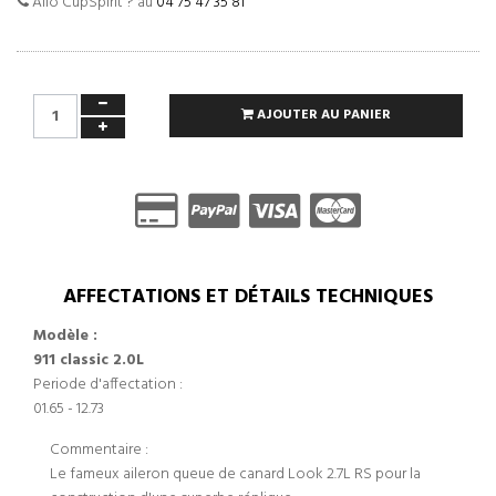
Allo CupSpirit ? au
04 75 47 35 81
AJOUTER AU PANIER
AFFECTATIONS ET DÉTAILS TECHNIQUES
Modèle :
911 classic 2.0L
Periode d'affectation :
01.65 - 12.73
Commentaire :
Le fameux aileron queue de canard Look 2.7L RS pour la