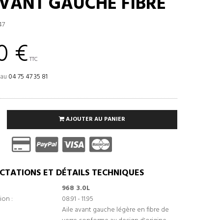
AVANT GAUCHE FIBRE
47
0 €
TTC
 au
04 75 47 35 81
AJOUTER AU PANIER
CTATIONS ET DÉTAILS TECHNIQUES
968 3.0L
ion :
08.91 - 11.95
Aile avant gauche légère en fibre de