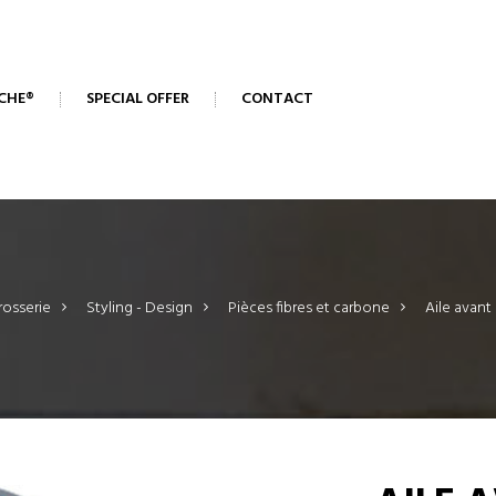
CHE®
SPECIAL OFFER
CONTACT
rosserie
>
Styling - Design
>
Pièces fibres et carbone
>
Aile avant