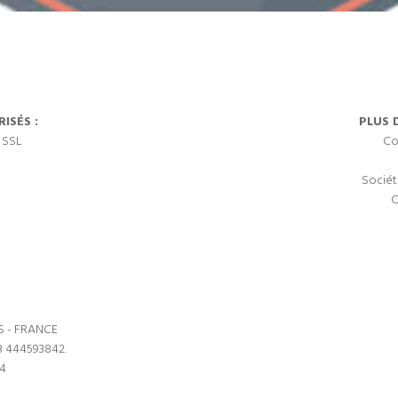
ISÉS :
PLUS 
 SSL
Co
Sociét
C
S - FRANCE
3 444593842.
64