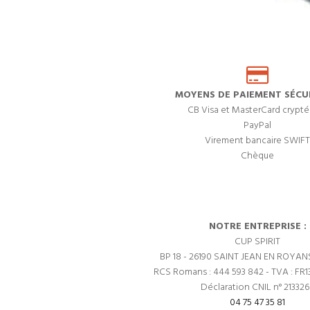
MOYENS DE PAIEMENT SÉCUR
CB Visa et MasterCard crypté
PayPal
Virement bancaire SWIFT
Chèque
NOTRE ENTREPRISE :
CUP SPIRIT
BP 18 - 26190 SAINT JEAN EN ROYAN
RCS Romans : 444 593 842 - TVA : FR1
Déclaration CNIL n° 21332
04 75 47 35 81