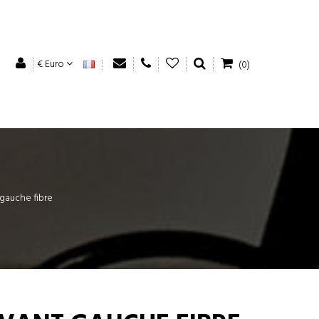
€ Euro
(0)
 gauche fibre