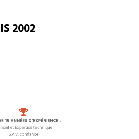
S 2002
DE 15 ANNÉES D'EXPÉRIENCE :
nseil et Expertise technique
S.A.V. confiance