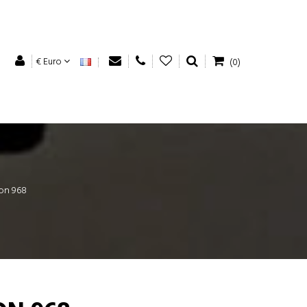
€ Euro
(0)
ron 968