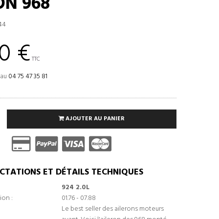
ON 968
44
0 €
TTC
 au
04 75 47 35 81
AJOUTER AU PANIER
CTATIONS ET DÉTAILS TECHNIQUES
924 2.0L
ion :
01.76 - 07.88
Le best seller des ailerons moteurs