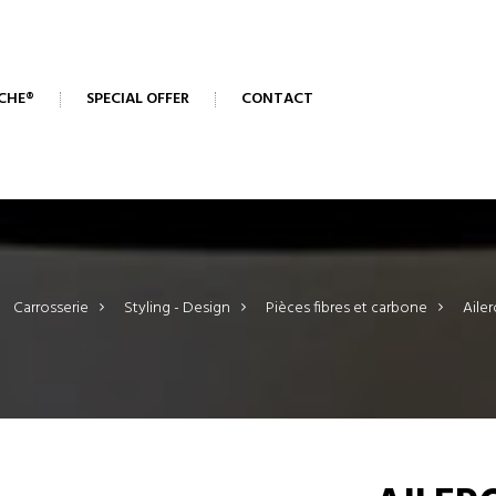
CHE®
SPECIAL OFFER
CONTACT
Carrosserie
>
Styling - Design
>
Pièces fibres et carbone
>
Aile