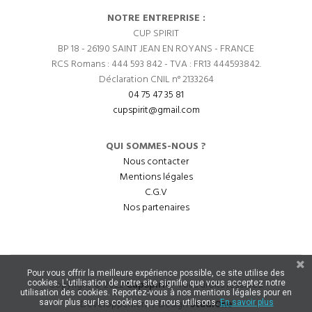
NOTRE ENTREPRISE :
CUP SPIRIT
BP 18 - 26190 SAINT JEAN EN ROYANS - FRANCE
RCS Romans : 444 593 842 - TVA : FR13 444593842.
Déclaration CNIL n° 2133264
04 75 47 35 81
cupspirit@gmail.com
QUI SOMMES-NOUS ?
Nous contacter
Mentions légales
C.G.V
Nos partenaires
Pour vous offrir la meilleure expérience possible, ce site utilise des
Copyright © 2022
CupSpirit
- Tous droits réservés.
cookies. L'utilisation de notre site signifie que vous acceptez notre
utilisation des cookies. Reportez-vous à nos mentions légales pour en
Développement / Design
StudiOne
savoir plus sur les cookies que nous utilisons.
En savoir plus