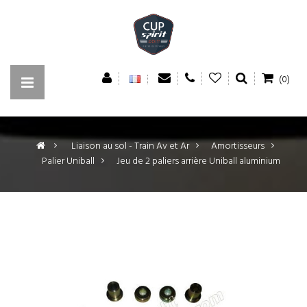
(0)
>
Liaison au sol - Train Av et Ar
>
Amortisseurs
>
Palier Uniball
>
Jeu de 2 paliers arrière Uniball aluminium