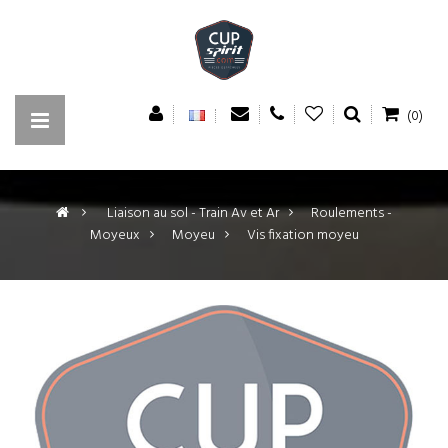
(0)
>
Liaison au sol - Train Av et Ar
>
Roulements -
Moyeux
>
Moyeu
>
Vis fixation moyeu