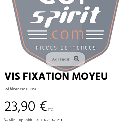
Agrandir
VIS FIXATION MOYEU
Référence:
080505
23,90 €
TTC
Allo CupSpirit ? au
04 75 47 35 81