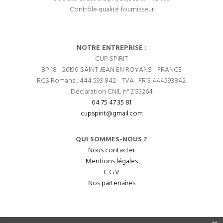
Contrôle qualité fournisseur
NOTRE ENTREPRISE :
CUP SPIRIT
BP 18 - 26190 SAINT JEAN EN ROYANS - FRANCE
RCS Romans : 444 593 842 - TVA : FR13 444593842.
Déclaration CNIL n° 2133264
04 75 47 35 81
cupspirit@gmail.com
QUI SOMMES-NOUS ?
Nous contacter
Mentions légales
C.G.V
Nos partenaires