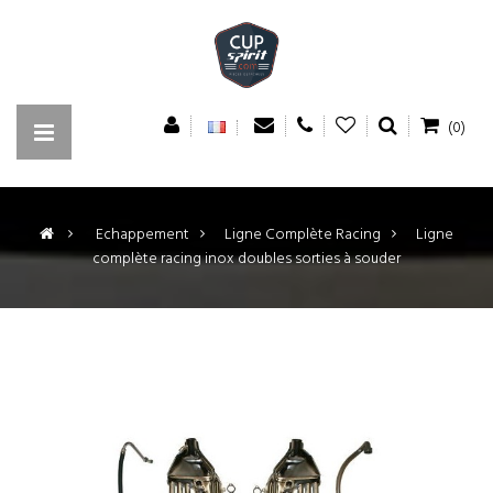
(0)
>
Echappement
>
Ligne Complète Racing
>
Ligne
complète racing inox doubles sorties à souder