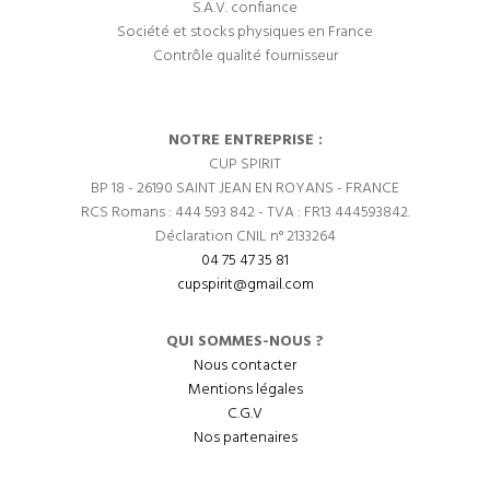
S.A.V. confiance
Société et stocks physiques en France
Contrôle qualité fournisseur
NOTRE ENTREPRISE :
CUP SPIRIT
BP 18 - 26190 SAINT JEAN EN ROYANS - FRANCE
RCS Romans : 444 593 842 - TVA : FR13 444593842.
Déclaration CNIL n° 2133264
04 75 47 35 81
cupspirit@gmail.com
QUI SOMMES-NOUS ?
Nous contacter
Mentions légales
C.G.V
Nos partenaires