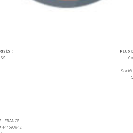
ISÉS :
PLUS 
 SSL
Co
Sociét
C
S - FRANCE
3 444593842.