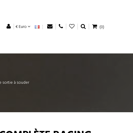
€ Euro
(0)
 sortie à souder