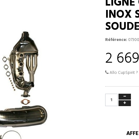
LIGNE
INOX 
SOUD
Référence:
07300
2 669
Allo CupSpirit ?
AFFE