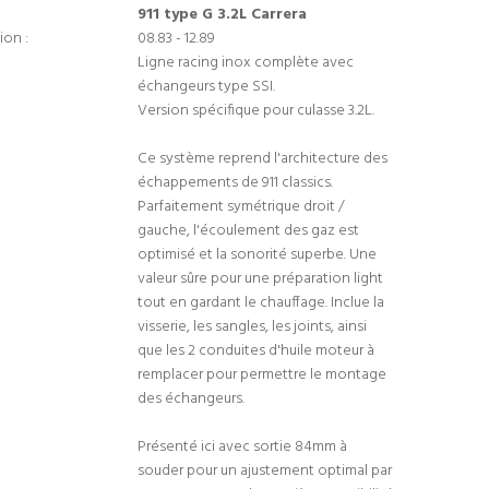
911 type G 3.2L Carrera
ion :
08.83 - 12.89
Ligne racing inox complète avec
échangeurs type SSI.
Version spécifique pour culasse 3.2L.
Ce système reprend l'architecture des
échappements de 911 classics.
Parfaitement symétrique droit /
gauche, l'écoulement des gaz est
optimisé et la sonorité superbe. Une
valeur sûre pour une préparation light
tout en gardant le chauffage. Inclue la
visserie, les sangles, les joints, ainsi
que les 2 conduites d'huile moteur à
remplacer pour permettre le montage
des échangeurs.
Présenté ici avec sortie 84mm à
souder pour un ajustement optimal par