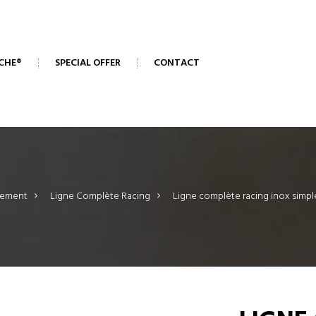
CHE®
SPECIAL OFFER
CONTACT
ement
>
Ligne Complète Racing
>
Ligne complète racing inox simple