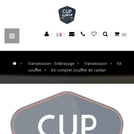
(0)
>
Transmission - Embrayage
>
Transmission
>
Kit
soufflet
>
Kit complet Soufflet de cardan