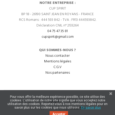
NOTRE ENTREPRISE :
CUP SPIRIT
BP 18 - 26190 SAINT JEAN EN ROYANS - FRANCE
RCS Romans : 444 593 842 - TVA : FR13 444593842.
Déclaration CNIL n° 2133264
04 75 47 35 81
cupspirit@gmail.com
QUI SOMMES-NOUS ?
Nous contacter
Mentions légales
C.G.V
Nos partenaires
Pour vous offrir la meilleure expérience possible, ce site utilise des
Copyright © 2022
CupSpirit
- Tous droits réservés.
cookies. L'utilisation de notre site signifie que vous acceptez notre
utilisation des cookies. Reportez-vous à nos mentions légales pour en
Développement / Design
StudiOne
savoir plus sur les cookies que nous utilisons.
En savoir plus
Accepter