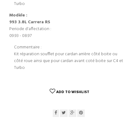
Turbo
Modèle :
993 3.8L Carrera RS
Periode d'affectation :
09.93 - 08.97
Commentaire :
Kit réparation soufflet pour cardan arrière côté boite ou
côté roue ainsi que pour cardan avant coté boite sur C4 et
Turbo
ADD TO WISHLIST