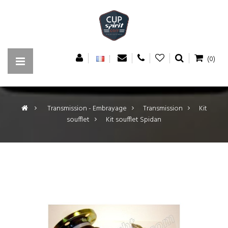
(0)
>
Transmission - Embrayage
>
Transmission
>
Kit
soufflet
>
Kit soufflet Spidan