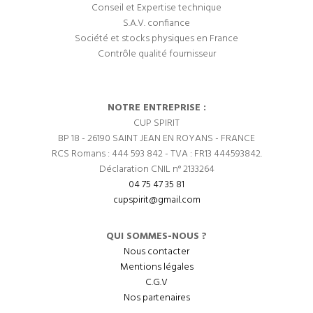
Conseil et Expertise technique
S.A.V. confiance
Société et stocks physiques en France
Contrôle qualité fournisseur
NOTRE ENTREPRISE :
CUP SPIRIT
BP 18 - 26190 SAINT JEAN EN ROYANS - FRANCE
RCS Romans : 444 593 842 - TVA : FR13 444593842.
Déclaration CNIL n° 2133264
04 75 47 35 81
cupspirit@gmail.com
QUI SOMMES-NOUS ?
Nous contacter
Mentions légales
C.G.V
Nos partenaires