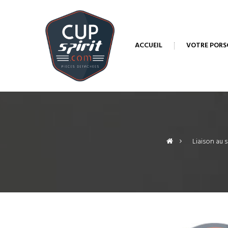
ACCUEIL
VOTRE PORS
>
Liaison au s