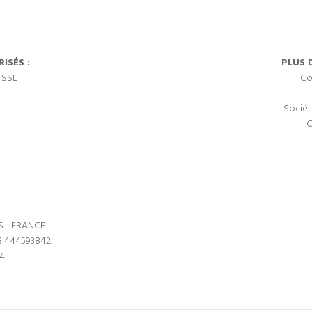
ISÉS :
PLUS 
 SSL
Co
Sociét
C
S - FRANCE
3 444593842.
64