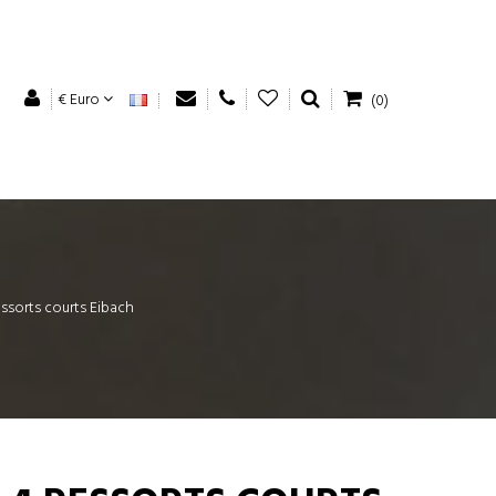
€ Euro
(0)
essorts courts Eibach