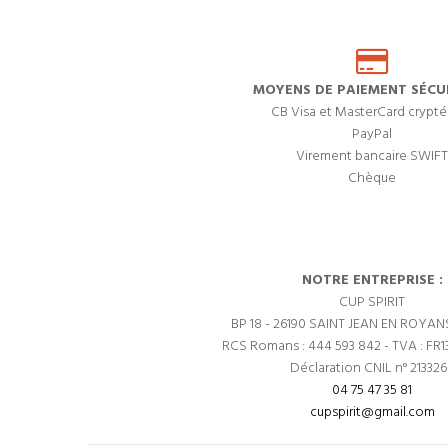
MOYENS DE PAIEMENT SÉCUR
CB Visa et MasterCard crypté
PayPal
Virement bancaire SWIFT
Chèque
NOTRE ENTREPRISE :
CUP SPIRIT
BP 18 - 26190 SAINT JEAN EN ROYAN
RCS Romans : 444 593 842 - TVA : FR1
Déclaration CNIL n° 21332
04 75 47 35 81
cupspirit@gmail.com