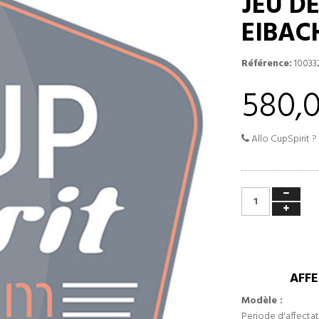
JEU D
EIBAC
Référence:
10033
580,
Allo CupSpirit ?
AFFE
Modèle :
Periode d'affectat