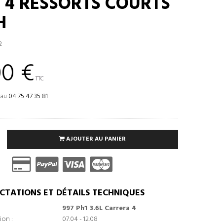
E 4 RESSORTS COURTS
H
2
00 €
TTC
 au
04 75 47 35 81
AJOUTER AU PANIER
CTATIONS ET DÉTAILS TECHNIQUES
997 Ph1 3.6L Carrera 4
ion :
07.04 - 12.08