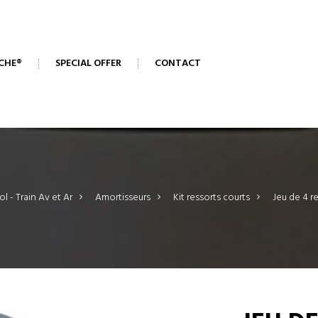
CHE®
SPECIAL OFFER
CONTACT
ol - Train Av et Ar
>
Amortisseurs
>
Kit ressorts courts
>
Jeu de 4 r