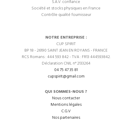
S.A.V. confiance
Société et stocks physiques en France
Contrôle qualité fournisseur
NOTRE ENTREPRISE :
CUP SPIRIT
BP 18 - 26190 SAINT JEAN EN ROYANS - FRANCE
RCS Romans : 444 593 842 - TVA : FR13 444593842.
Déclaration CNIL n° 2133264
04 75 47 35 81
cupspirit@gmail.com
QUI SOMMES-NOUS ?
Nous contacter
Mentions légales
C.G.V
Nos partenaires