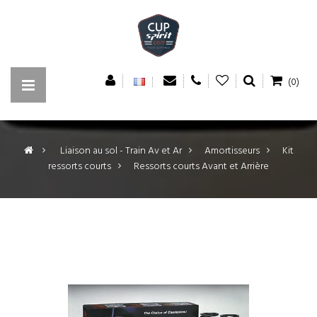
(0)
>
Liaison au sol - Train Av et Ar
>
Amortisseurs
>
Kit
ressorts courts
>
Ressorts courts Avant et Arrière