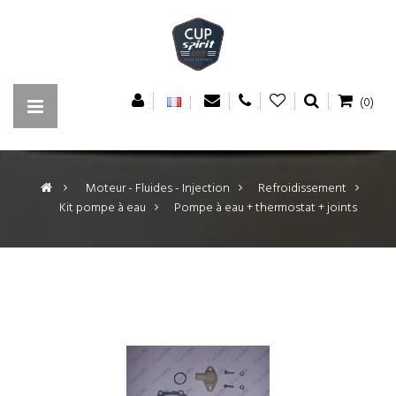
(0)
>
Moteur - Fluides - Injection
>
Refroidissement
>
Kit pompe à eau
>
Pompe à eau + thermostat + joints