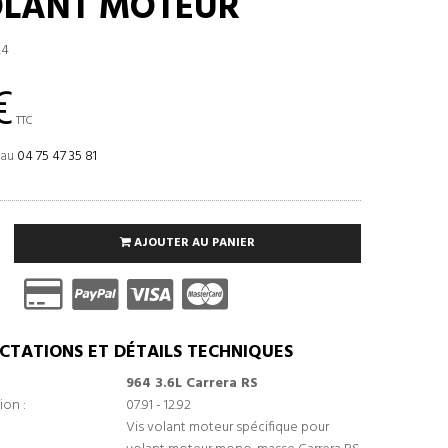
OLANT MOTEUR
24
€
TTC
 au
04 75 47 35 81
AJOUTER AU PANIER
CTATIONS ET DÉTAILS TECHNIQUES
964 3.6L Carrera RS
ion :
07.91 - 12.92
Vis volant moteur spécifique pour