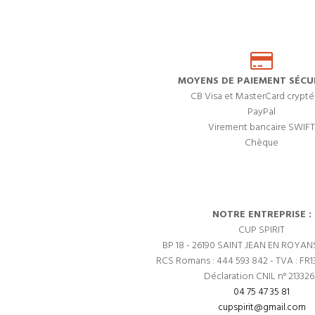
MOYENS DE PAIEMENT SÉCUR
CB Visa et MasterCard crypté
PayPal
Virement bancaire SWIFT
Chèque
NOTRE ENTREPRISE :
CUP SPIRIT
BP 18 - 26190 SAINT JEAN EN ROYAN
RCS Romans : 444 593 842 - TVA : FR1
Déclaration CNIL n° 21332
04 75 47 35 81
cupspirit@gmail.com