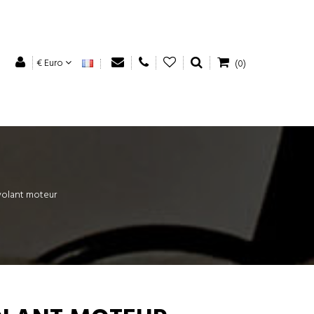
€ Euro
(0)
volant moteur