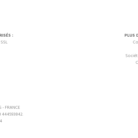
ISÉS :
PLUS 
 SSL
Co
Sociét
C
S - FRANCE
3 444593842.
64