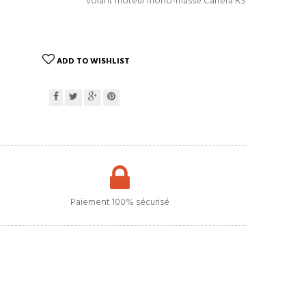
volant moteur mono-masse Carrera RS
ADD TO WISHLIST
Paiement 100% sécurisé