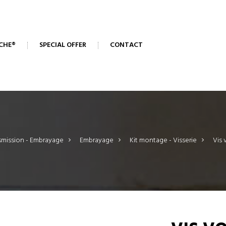
CHE®
SPECIAL OFFER
CONTACT
smission - Embrayage
>
Embrayage
>
Kit montage - Visserie
>
Vis 