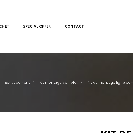
CHE®
SPECIAL OFFER
CONTACT
Echappement
>
Kit montage complet
>
Kit de montage ligne co