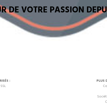
R DE VOTRE PASSION DEPUI
ISÉS :
PLUS 
 SSL
Co
Sociét
C