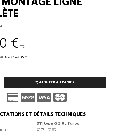
E MONTAGE LIGNE
ÈTE
54
0 €
TTC
 au
04 75 47 35 81
AJOUTER AU PANIER
CTATIONS ET DÉTAILS TECHNIQUES
911 type G 3.0L Turbo
ion :
01.75 - 12.89