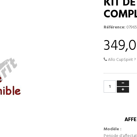
KIT D
COMPL
Référence:
0796
349,0
Allo CupSpirit ?
AFFE
Modèle :
Periode d'affectat