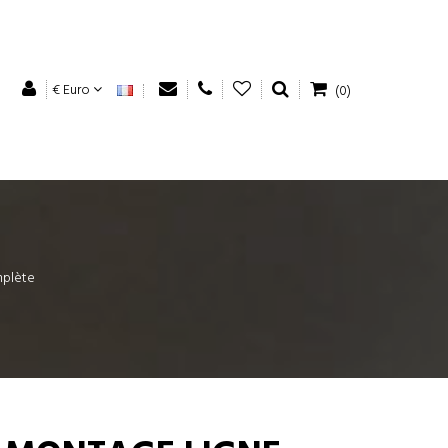
€ Euro
(0)
mplète