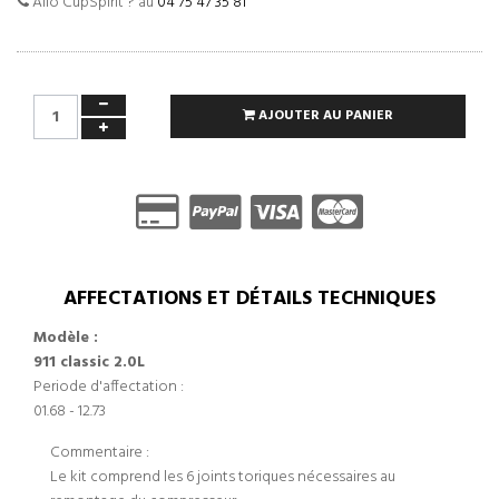
Allo CupSpirit ? au
04 75 47 35 81
AJOUTER AU PANIER
AFFECTATIONS ET DÉTAILS TECHNIQUES
Modèle :
911 classic 2.0L
Periode d'affectation :
01.68 - 12.73
Commentaire :
Le kit comprend les 6 joints toriques nécessaires au