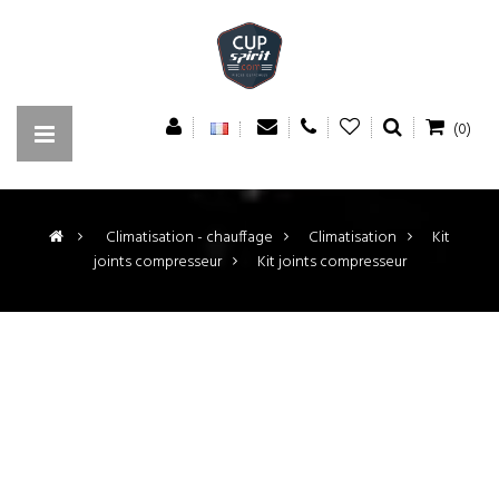
(0)
>
Climatisation - chauffage
>
Climatisation
>
Kit
joints compresseur
>
Kit joints compresseur