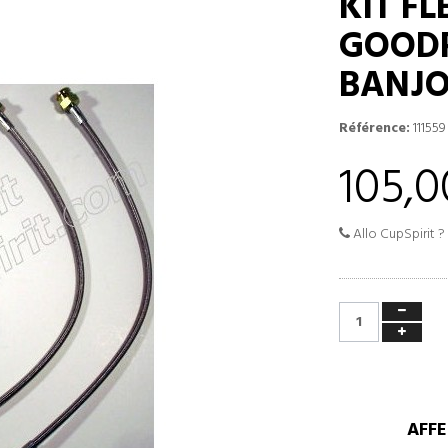
KIT F
GOODR
BANJO
Référence:
111559
105,0
Allo CupSpirit ?
AFFE