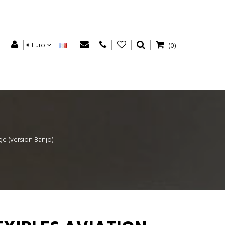
€ Euro
(0)
ge (version Banjo)