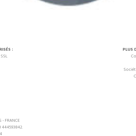
ISÉS :
PLUS 
 SSL
Co
Sociét
C
S - FRANCE
3 444593842.
64