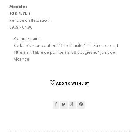
Modèle :
928 4.7L S
Periode d'affectation :
09.79 - 04.80
Commentaire :
Ce kit révision contient 1 filtre à huile, 1 filtre à essence, 1
filtre à air, 1 filtre de pompe à air, 8 bougies et 1 joint de
vidange
ADD TO WISHLIST