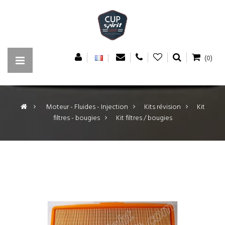
(0)
>
Moteur - Fluides - Injection
>
Kits révision
>
Kit
filtres - bougies
>
Kit filtres / bougies